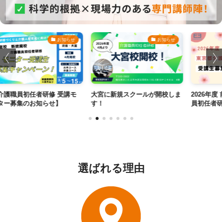
お知らせ
お知らせ
初任者研修 受講モ
大宮に新規スクールが開校しま
2026年度 前期
集のお知らせ】
す！
員初任者研修募集
選ばれる理由