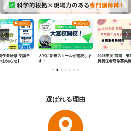
お知らせ
お知らせ
初任者研修 受講モ
大宮に新規スクールが開校しま
2026年度 前期 
のお知らせ】
す！
員初任者研修募集
選ばれる理由